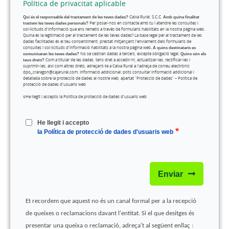
Política de privacitat aplicable
Qui és el responsable del tractament de les teves dades?
Caixa Rural, S.C.C.
Amb quina finalitat
tractem les teves dades personals?
Per posar-nos en contacte amb tu i atendre les consultes i
sol·licituds d'informació que ens remetis a través de formularis habilitats en la nostra pàgina web.
Quina és la legitimació per al tractament de les teves dades? La base legal per al tractament de les
dades facilitades és el teu consentiment, prestat mitjançant l'enviament dels formularis de
consultes i sol·licituds d'informació habilitats a la nostra pàgina web
. A quins destinataris es
comunicaran les teves dades?
No se cediran dades a tercers, excepte obligació legal.
Quins són els
teus drets?
Com a titular de les dades, tens dret a accedir-hi, actualitzar-les, rectificar-les i
suprimir-les, així com altres drets, adreçant-te a Caixa Rural a l'adreça de correu electrònic
dpo_craragon@cajarural.com. Informació addicional: pots consultar informació addicional i
detallada sobre la protecció de dades al nostre web, apartat “Protecció de dades” – Política de
protecció de dades d'usuaris web
o
He llegit i accepto la Política de protecció de dades d'usuaris web
He llegit i accepto
la Política de protecció de dades d'usuaris web
Enviar
Et recordem que aquest no és un canal formal per a la recepció
de queixes o reclamacions davant l'entitat. Si el que desitges és
presentar una queixa o reclamació, adreça't al següent enllaç :