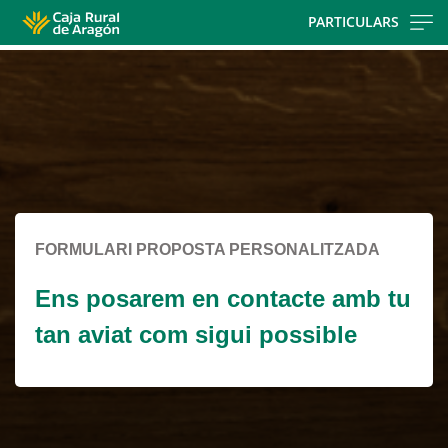
Skip
PARTICULARS
to
Cargando
main
contenido,
contentt
por
favor
espere...
FORMULARI PROPOSTA PERSONALITZADA
Ens posarem en contacte amb tu
tan aviat com sigui possible