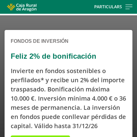
Skip
PARTICULARS
to
Cargando
Cargando
main
contenido,
contenido,
contentt
por
por
FONDOS DE INVERSIÓN
favor
favor
espere...
espere...
Feliz 2% de bonificación
Invierte en fondos sostenibles o
perfilados* y recibe un 2% del importe
traspasado. Bonificación máxima
10.000 €. Inversión mínima 4.000 € o 36
meses de permanencia. La inversión
en fondos puede conllevar pérdidas de
capital. Válido hasta 31/12/26