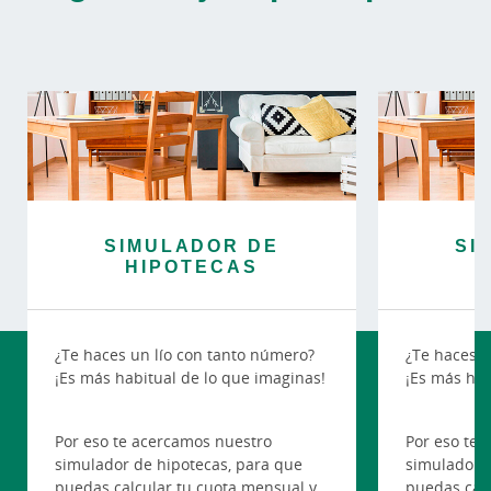
SIMULADOR DE
SI
HIPOTECAS
H
¿Te haces un lío con tanto número?
¿Te haces u
¡Es más habitual de lo que imaginas!
¡Es más hab
Por eso te acercamos nuestro
Por eso te 
simulador de hipotecas, para que
simulador d
puedas calcular tu cuota mensual y
puedas calc