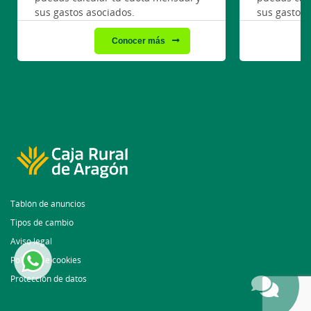
sus gastos asociados.
sus gastos 
Conocer más
Tablón de anuncios
Tipos de cambio
Aviso legal
Política de cookies
Protección de datos