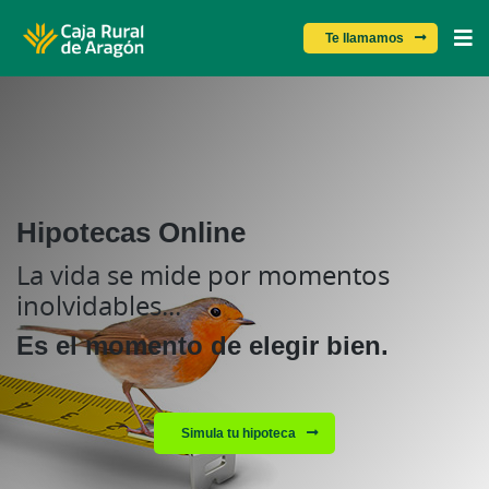
MENÚ
Te llamamos
Skip
to
main
contentt
Hipotecas Online
La vida se mide por momentos
inolvidables...
Es el momento de elegir bien.
Simula tu hipoteca