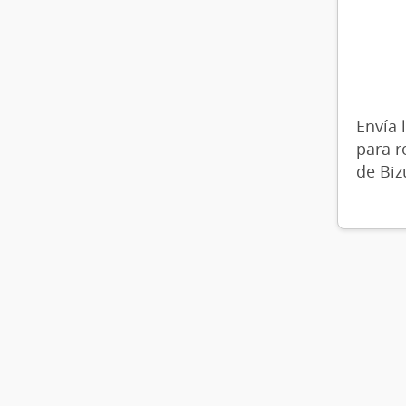
Envía 
para r
de Bi