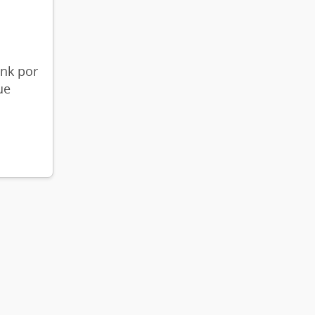
ink por
ue