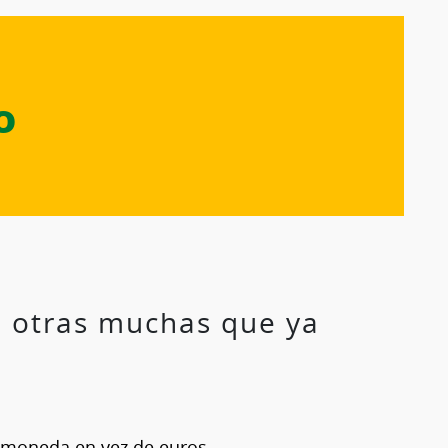
o
e otras muchas que ya
su moneda en vez de euros.