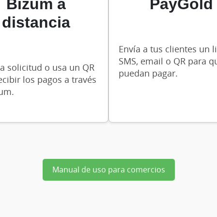
Bizum a
PayGold
distancia
Envía a tus clientes un l
SMS, email o QR para q
la solicitud o usa un QR
puedan pagar.
ecibir los pagos a través
zum.
Manual de uso para comercios