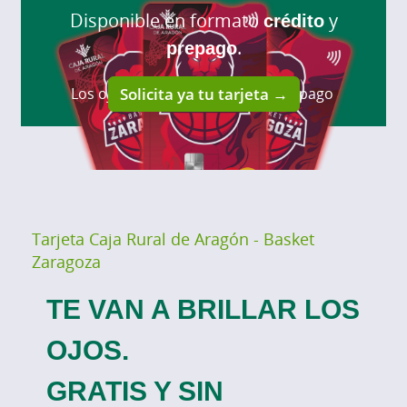
Disponible en formato
crédito
y
prepago
.
Los ojos se iluminan al realizar el pago
Solicita ya tu tarjeta →
Tarjeta Caja Rural de Aragón - Basket
Zaragoza
TE VAN A BRILLAR LOS
OJOS.
GRATIS Y SIN