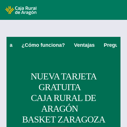
MENÚ
Skip to main contentt
arjeta
¿Cómo funciona?
Ventajas
Pregunta
NUEVA TARJETA
GRATUITA
CAJA RURAL DE
ARAGÓN
BASKET ZARAGOZA