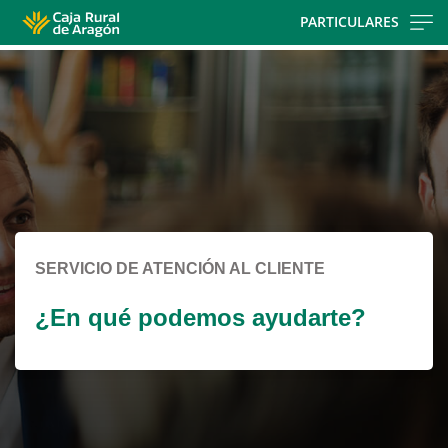
Skip
PARTICULARES
to
Cargando
main
contenido,
contentt
por
favor
espere...
SERVICIO DE ATENCIÓN AL CLIENTE
¿En qué podemos ayudarte?