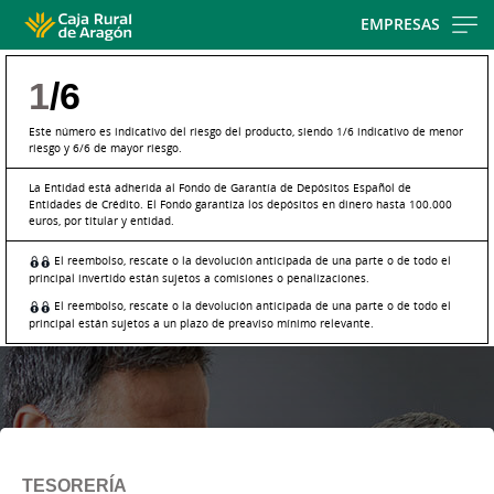
Skip
EMPRESAS
to
main
1
/6
contentt
Este número es indicativo del riesgo del producto, siendo 1/6 indicativo de menor
riesgo y 6/6 de mayor riesgo.
La Entidad está adherida al Fondo de Garantía de Depósitos Español de
Entidades de Crédito. El Fondo garantiza los depósitos en dinero hasta 100.000
euros, por titular y entidad.
El reembolso, rescate o la devolución anticipada de una parte o de todo el
principal invertido están sujetos a comisiones o penalizaciones.
El reembolso, rescate o la devolución anticipada de una parte o de todo el
principal están sujetos a un plazo de preaviso mínimo relevante.
TESORERÍA