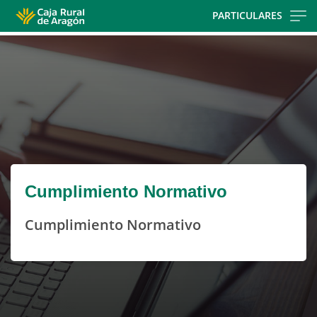
Skip
PARTICULARES
to
Cargando
main
contenido,
contentt
por
favor
espere...
Cumplimiento Normativo
Cumplimiento Normativo