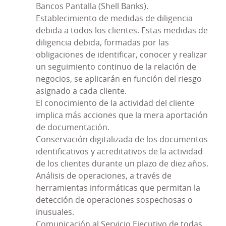
Bancos Pantalla (Shell Banks).
denunciar conductas que pudieran ser
Establecimiento de medidas de diligencia
constitutivas de delitos y se estableció un
debida a todos los clientes. Estas medidas de
procedimiento disciplinario para sancionar
diligencia debida, formadas por las
adecuadamente el incumplimiento de todas las
obligaciones de identificar, conocer y realizar
medidas incluidas en el Modelo PRP.
un seguimiento continuo de la relación de
Este Modelo PRP ha ido evolucionando a medida
negocios, se aplicarán en función del riesgo
que se han ido produciendo cambios normativos
asignado a cada cliente.
y, fundamentalmente, como consecuencia de las
El conocimiento de la actividad del cliente
revisiones periódicas del mismo. Éstas últimas
implica más acciones que la mera aportación
aconsejaron llevar a cabo determinadas
de documentación.
modificaciones para adecuar el Modelo a las
Conservación digitalizada de los documentos
nuevas necesidades de nuestros clientes y a las
identificativos y acreditativos de la actividad
actividades desarrolladas por la Entidad.
de los clientes durante un plazo de diez años.
Análisis de operaciones, a través de
Dando un paso más en esta tarea de alinear la
herramientas informáticas que permitan la
actividad desarrollada por Caja Rural de Aragón
detección de operaciones sospechosas o
S.C.C. con los requerimientos normativos, se ha
inusuales.
considerado conveniente transformar el Modelo
Comunicación al Servicio Ejecutivo de todas