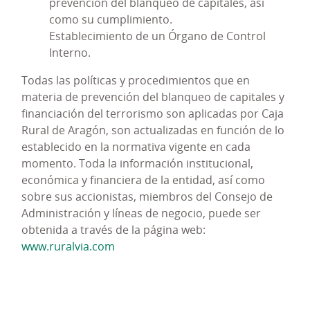
prevención del blanqueo de capitales, así
Promover una
cultura de cumplimiento y de
como su cumplimiento.
"tolerancia cero"
a la comisión de actos
Establecimiento de un Órgano de Control
ilícitos o fraudulentos, así como la aplicación
Interno.
de los principios de ética y comportamiento
Todas las políticas y procedimientos que en
responsable.
materia de prevención del blanqueo de capitales y
Dotar al SGCP y al Órgano de Cumplimiento
financiación del terrorismo son aplicadas por Caja
Penal de los
recursos financieros, materiales
Rural de Aragón, son actualizadas en función de lo
y humanos
adecuados y suficientes para su
establecido en la normativa vigente en cada
funcionamiento eficaz.
momento. Toda la información institucional,
Definir y revisar la
consecución de los
económica y financiera de la entidad, así como
objetivos
de cumplimiento penal.
sobre sus accionistas, miembros del Consejo de
Identificar las actividades
en cuyo ámbito
Administración y líneas de negocio, puede ser
puedan ser cometidos los delitos,
analizar los
obtenida a través de la página web:
riesgos y controles
asociados a los mismos y
www.ruralvia.com
definir un plan de tratamiento de riesgos,
que incluya controles eficaces, permanentes
y actualizados.
Establecer
políticas y procedimientos