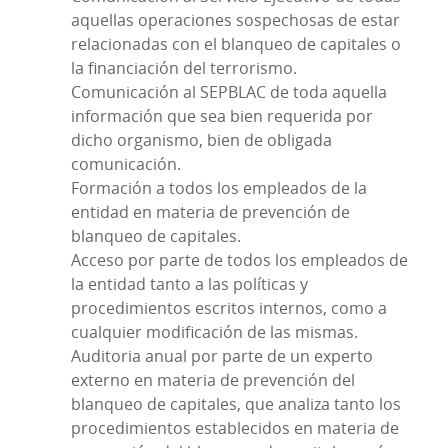
PRP de la Entidad, en un
Sistema de Gestión de
aquellas operaciones sospechosas de estar
Cumplimiento Penal
que no sólo contemple los
relacionadas con el blanqueo de capitales o
requerimientos exigidos por la legislación penal
la financiación del terrorismo.
sino también por lo dispuesto en la Norma UNE
Comunicación al SEPBLAC de toda aquella
19601 relativa a Sistemas de Gestión de
información que sea bien requerida por
Compliance Penal.
dicho organismo, bien de obligada
comunicación.
Este
Sistema de Gestión de Cumplimiento Penal
es
Formación a todos los empleados de la
de aplicación a Caja Rural de Aragón S.C.C..
entidad en materia de prevención de
De conformidad con la Norma UNE 19601, el
blanqueo de capitales.
Consejo de Administración de Caja Rural de
Acceso por parte de todos los empleados de
Aragón S.C.C. ha aprobado una
la entidad tanto a las políticas y
Política de
Cumplimiento Penal
procedimientos escritos internos, como a
cuyos principios
fundamentales son los siguientes:
cualquier modificación de las mismas.
Auditoria anual por parte de un experto
Actuar
conforme a las leyes y normas
externo en materia de prevención del
vigentes
, así como al Código de Conducta, a
blanqueo de capitales, que analiza tanto los
los principios de actuación y a las políticas y
procedimientos establecidos en materia de
procedimientos internos desarrollados.