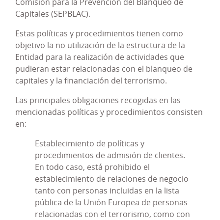
Comisión para la Prevención del Blanqueo de
comisión de delitos en el ámbito de la actividad
Capitales (SEPBLAC).
propia de la Entidad. Este Modelo era también
extensivo a los miembros del propio Órgano de
Estas políticas y procedimientos tienen como
administración de la Entidad y a varias sociedades
objetivo la no utilización de la estructura de la
participadas.
Entidad para la realización de actividades que
pudieran estar relacionadas con el blanqueo de
Entre las finalidades que perseguía el Modelo PRP
capitales y la financiación del terrorismo.
estaba la de transmitir, tanto internamente como
de cara a terceros y al público en general, la
Las principales obligaciones recogidas en las
cultura de cumplimiento que rige las relaciones de
mencionadas políticas y procedimientos consisten
negocio de Caja Rural de Aragón S.C.C., basada en
en:
el principio de “tolerancia cero” en cuanto a la
comisión de delitos.
Establecimiento de políticas y
procedimientos de admisión de clientes.
Dentro de las medidas adoptadas como
En todo caso, está prohibido el
consecuencia del establecimiento del Modelo PRP,
establecimiento de relaciones de negocio
se procedió a relacionar las políticas y
tanto con personas incluidas en la lista
procedimientos necesarios para mitigar el riesgo
pública de la Unión Europea de personas
penal, se habilitó un canal de comunicación con el
relacionadas con el terrorismo, como con
órgano responsable del Modelo PRP para