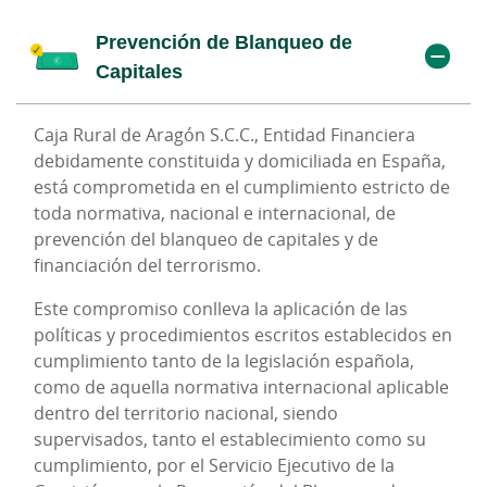
Prevención de Blanqueo de
Cumplimiento Penal
Capitales
Caja Rural de Aragón S.C.C., Entidad Financiera
Dentro del compromiso asumido por Caja Rural de
debidamente constituida y domiciliada en España,
Aragón en relación al cumplimiento de la
está comprometida en el cumplimiento estricto de
normativa vigente, nacional e internacional,
toda normativa, nacional e internacional, de
cobran especial importancia las medidas
prevención del blanqueo de capitales y de
implantadas por la Entidad, tendentes a evitar la
financiación del terrorismo.
comisión, por empleados y directivos, de
conductas delictivas tipificadas en la legislación
Este compromiso conlleva la aplicación de las
penal.
políticas y procedimientos escritos establecidos en
cumplimiento tanto de la legislación española,
A estos efectos, el Consejo de Administración de
como de aquella normativa internacional aplicable
Caja Rural de Aragón S.C.C. estableció en el año
dentro del territorio nacional, siendo
2015 un Modelo de Prevención de Riesgos Penal
supervisados, tanto el establecimiento como su
(en adelante, el Modelo PRP) que tenía por objeto
cumplimiento, por el Servicio Ejecutivo de la
evitar, o al menos, a mitigar en lo posible, la