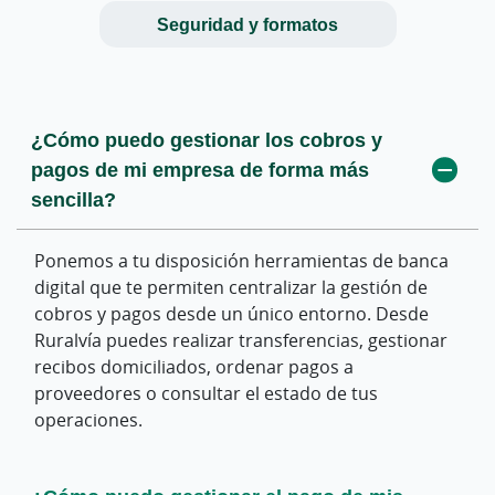
Seguridad y formatos
¿Cómo puedo gestionar los cobros y
¿Cómo puedo pagar las nóminas de mis
¿Cómo se garantiza la seguridad en los
pagos de mi empresa de forma más
empleados desde el banco?
pagos y cobros de mi empresa?
sencilla?
A través de Ruralvía Empresas puedes gestionar el
Aplicamos sistemas de autenticación reforzada y
pago de nóminas mediante transferencias
protocolos de seguridad conforme a la normativa
Ponemos a tu disposición herramientas de banca
individuales o mediante ficheros de pago masivo,
vigente en servicios financieros para proteger las
digital que te permiten centralizar la gestión de
lo que facilita la administración de los salarios de
operaciones realizadas a través de nuestros
cobros y pagos desde un único entorno. Desde
tus empleados.
canales digitales.
Ruralvía puedes realizar transferencias, gestionar
recibos domiciliados, ordenar pagos a
proveedores o consultar el estado de tus
¿Puedo pagar los seguros sociales desde
¿Dónde puedo encontrar las
operaciones.
la banca digital?
especificaciones para enviar ficheros
bancarios?