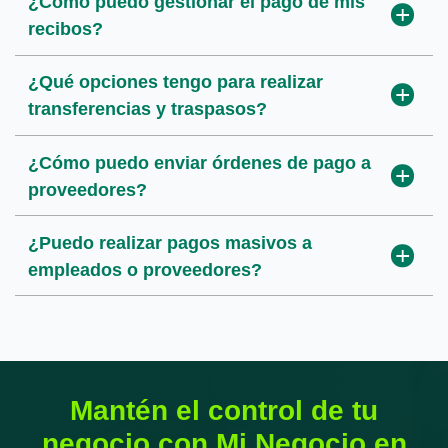
¿Cómo puedo gestionar el pago de mis
¿Puedo presentar y pagar impuestos
recibos?
desde la banca digital?
¿Qué es un fichero SEPA y para qué se
utiliza?
¿Qué opciones tengo para realizar
¿Puedo consultar justificantes de pagos
transferencias y traspasos?
realizados?
¿Puedo integrar estos ficheros con mi
programa de gestión o ERP?
¿Cómo puedo enviar órdenes de pago a
proveedores?
¿Puedo realizar pagos masivos a
empleados o proveedores?
Mantén el control de tu
negocio con Mi Negocio en