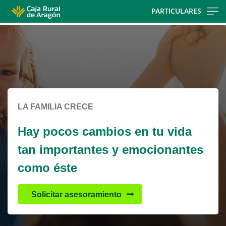
Skip
PARTICULARES
to
Cargando
main
contenido,
contentt
por
favor
espere...
LA FAMILIA CRECE
Hay pocos cambios en tu vida
tan importantes y emocionantes
como éste
Solicitar asesoramiento