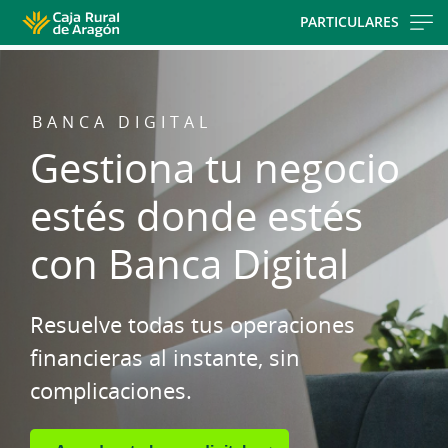
Skip
PARTICULARES
to
main
contentt
BANCA DIGITAL
Gestiona tu negocio
estés donde estés
con Banca Digital
Resuelve todas tus operaciones
financieras al instante, sin
complicaciones.