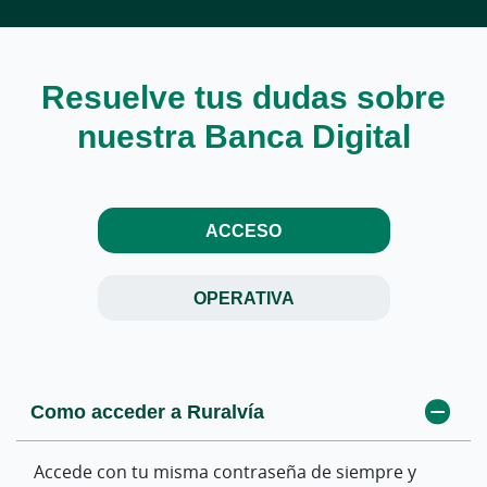
Resuelve tus dudas sobre
nuestra Banca Digital
ACCESO
OPERATIVA
Como acceder a Ruralvía
¿Dónde puedo consultar los últimos
movimientos de mis cuentas?
Accede con tu misma contraseña de siempre y