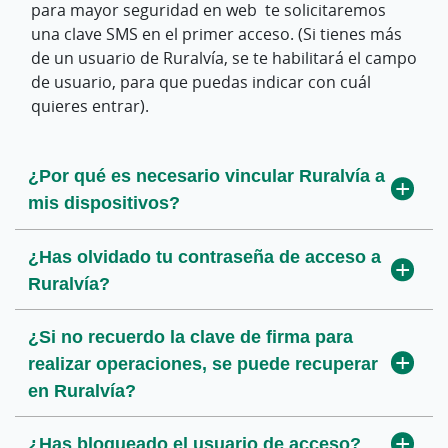
para mayor seguridad en web te solicitaremos
En la posición global de tus cuentas en las
una clave SMS en el primer acceso. (Si tienes más
opciones de la derecha podrás acceder a los
de un usuario de Ruralvía, se te habilitará el campo
movimientos de tu cuenta. Con los filtros rápidos
de usuario, para que puedas indicar con cuál
podrás encontrar cualquier movimiento de forma
quieres entrar).
más rápida y cómoda.
¿Por qué es necesario vincular Ruralvía a
¿Necesitas imprimir un extracto?
mis dispositivos?
¿Cómo dar de alta una transferencia
¿Has olvidado tu contraseña de acceso a
periódica?
Ruralvía?
¿Cómo puedo firmar un fichero o
¿Si no recuerdo la clave de firma para
transferencia que se ha quedado
realizar operaciones, se puede recuperar
pendiente de firma en Ruralvía?
en Ruralvía?
¿Qué necesitas para poder utilizar el
¿Has bloqueado el usuario de acceso?
servicio de Ficheros de Ruralvía Y cómo