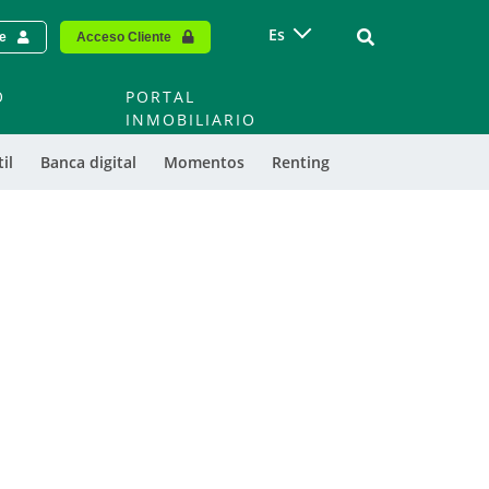
Vinculo - Buscar
Es
te
Acceso Cliente
O
PORTAL
O
INMOBILIARIO
il
Banca digital
Momentos
Renting