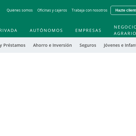
Skip
Quiénes somos
Oficinas y cajeros
Trabaja con nosotros
Hazte clien
to
main
contentt
NEGOCI
RIVADA
AUTÓNOMOS
EMPRESAS
AGRARI
 y Préstamos
Ahorro e Inversión
Seguros
Jóvenes e Infant