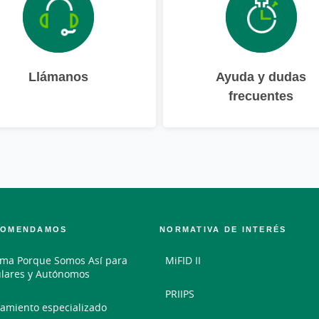
Llámanos
Ayuda y dudas
frecuentes
COMENDAMOS
NORMATIVA DE INTERÉS
ma Porque Somos Así para
MiFID II
ulares y Autónomos
PRIIPS
amiento especializado