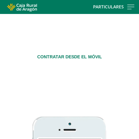
Skip
PARTICULARES
to
Cargando
main
contenido,
contentt
por
favor
espere...
CONTRATAR DESDE EL MÓVIL