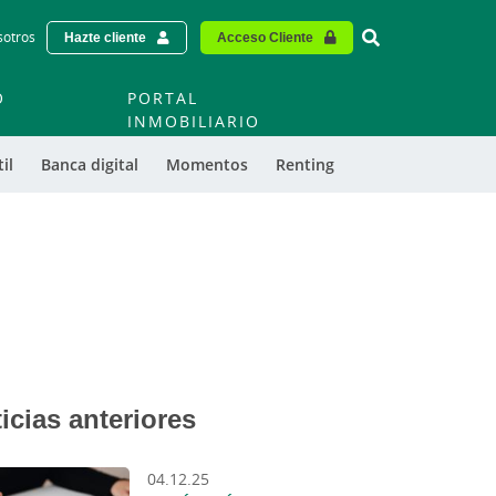
Vinculo - Buscar
sotros
Hazte cliente
Acceso Cliente
O
PORTAL
O
INMOBILIARIO
il
Banca digital
Momentos
Renting
icias anteriores
04.12.25