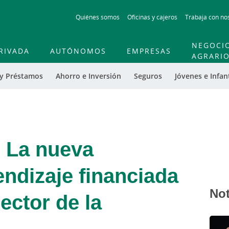
Skip
Quiénes somos
Oficinas y cajeros
Trabaja con no
to
main
contentt
NEGOCI
RIVADA
AUTÓNOMOS
EMPRESAS
AGRARI
 y Préstamos
Ahorro e Inversión
Seguros
Jóvenes e Infant
 La nueva
endizaje financiada
Not
ector de la