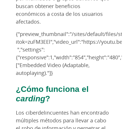
buscan obtener beneficios
económicos a costa de los usuarios
afectados.
{"preview_thumbnail":"/sites/default/files/
itok=zuFM3EEl","video_url":"https://youtu.be
","settings":
{"responsive":1,"width":"854","height":"480","a
["Embedded Video (Adaptable,
autoplaying)."]}
¿Cómo funciona el
carding
?
Los ciberdelincuentes han encontrado
múltiples métodos para llevar a cabo
el robo de información y perpetrar el