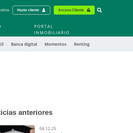
Vinculo - Buscar
sotros
Hazte cliente
Acceso Cliente
O
PORTAL
O
INMOBILIARIO
il
Banca digital
Momentos
Renting
icias anteriores
04.12.25