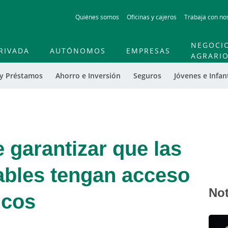
Skip
Quiénes somos
Oficinas y cajeros
Trabaja con no
to
main
contentt
NEGOCI
RIVADA
AUTÓNOMOS
EMPRESAS
AGRARI
 y Préstamos
Ahorro e Inversión
Seguros
Jóvenes e Infant
 garantizar que las
ables tengan acceso
Not
icos