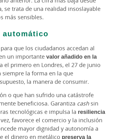
ño anterior. La cifra más baja desde
, se trata de una
realidad insoslayable
os más sensibles.
o automático
o para que los ciudadanos accedan al
enen un importante
valor añadido en la
a el primero en Londres, el 27 de junio
 siempre la forma en la que
 supuesto, la manera de consumir.
ón o que han sufrido una catástrofe
almente beneficiosa. Garantiza
cash
sin
ras tecnológicas e impulsa la
resiliencia
 vez, favorece el comercio y la inclusión
y concede mayor dignidad y autonomía a
ue el dinero en metálico
preserva la