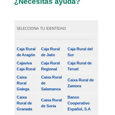
¿Necesitas ayuda?
SELECCIONA TU IDENTIDAD
Caja Rural
Caja Rural
Caja Rural del
de Aragón
de Jaén
Sur
Cajaviva
Caja Rural
Caja Rural de
Caja Rural
Regional
Teruel
Caixa
Caixa Rural
Caixa Rural de
Rural
de
Zamora
Galega
Salamanca
Caixa
Banco
Caixa Rural
Rural de
Cooperativo
de Soria
Granada
Español, S.A