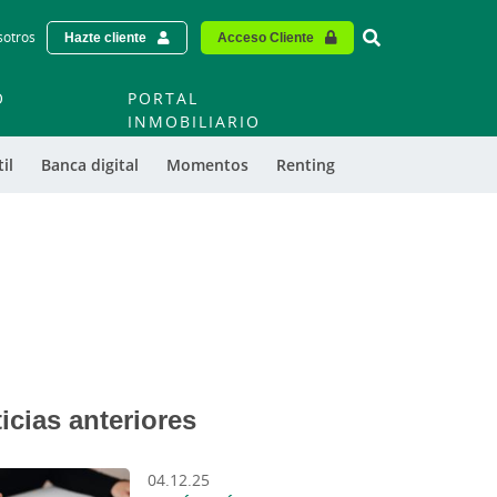
Vinculo - Buscar
sotros
Hazte cliente
Acceso Cliente
O
PORTAL
O
INMOBILIARIO
il
Banca digital
Momentos
Renting
icias anteriores
04.12.25