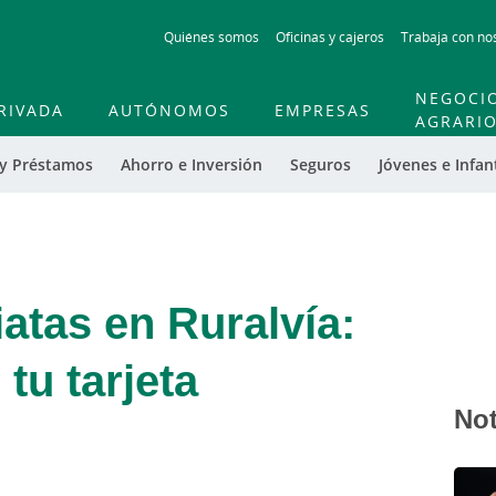
Skip
Quiénes somos
Oficinas y cajeros
Trabaja con no
to
main
contentt
NEGOCI
RIVADA
AUTÓNOMOS
EMPRESAS
AGRARI
 y Préstamos
Ahorro e Inversión
Seguros
Jóvenes e Infant
atas en Ruralvía:
tu tarjeta
Not