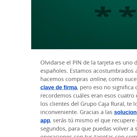
Olvidarse el PIN de la tarjeta es un
españoles. Estamos acostumbrados 
hacemos compras
online
, como suce
clave de firma
, pero eso no signific
recordemos cuáles eran esos cuatro dí
los clientes del Grupo Caja Rural, te 
inconveniente. Gracias a las
solucion
app
, serás tú mismo el que recupere e
segundos, para que puedas volver a sa
operaciones con tus tarjetas con com