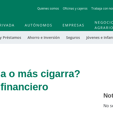
Skip
Quiénes somos
Oficinas y cajeros
Trabaja con no
to
main
contentt
NEGOCI
RIVADA
AUTÓNOMOS
EMPRESAS
AGRARI
 y Préstamos
Ahorro e Inversión
Seguros
Jóvenes e Infant
a o más cigarra?
 financiero
Not
No s