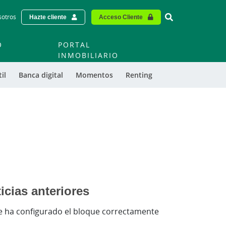
Vinculo - Buscar
sotros
Hazte cliente
Acceso Cliente
O
PORTAL
O
INMOBILIARIO
il
Banca digital
Momentos
Renting
icias anteriores
e ha configurado el bloque correctamente