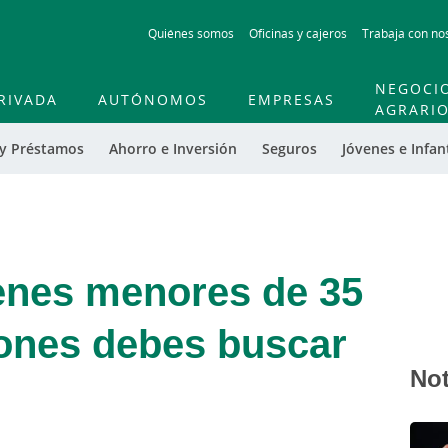
Skip
Quiénes somos
Oficinas y cajeros
Trabaja con no
to
main
contentt
NEGOCI
RIVADA
AUTÓNOMOS
EMPRESAS
AGRARI
 y Préstamos
Ahorro e Inversión
Seguros
Jóvenes e Infant
enes menores de 35
iones debes buscar
Not