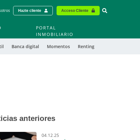
Vinculo - Buscar
sotros
Hazte cliente
Acceso Cliente
O
PORTAL
O
INMOBILIARIO
il
Banca digital
Momentos
Renting
icias anteriores
04.12.25