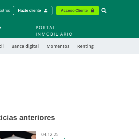
Vinculo - Buscar
sotros
Hazte cliente
Acceso Cliente
O
PORTAL
O
INMOBILIARIO
il
Banca digital
Momentos
Renting
icias anteriores
04.12.25