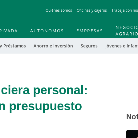
Skip
Quiénes somos
Oficinas y cajeros
Trabaja con no
to
main
contentt
NEGOCI
RIVADA
AUTÓNOMOS
EMPRESAS
AGRARI
 y Préstamos
Ahorro e Inversión
Seguros
Jóvenes e Infant
nciera personal:
n presupuesto
Not