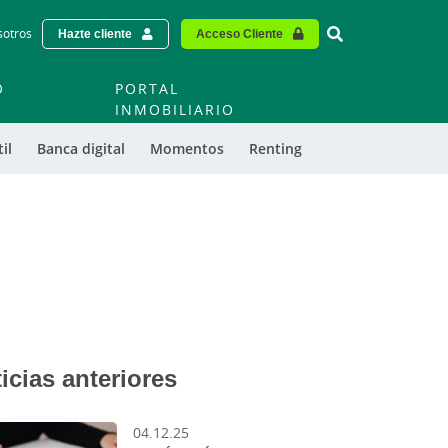
Vinculo - Buscar
sotros
Hazte cliente
Acceso Cliente
O
PORTAL
O
INMOBILIARIO
il
Banca digital
Momentos
Renting
icias anteriores
04.12.25