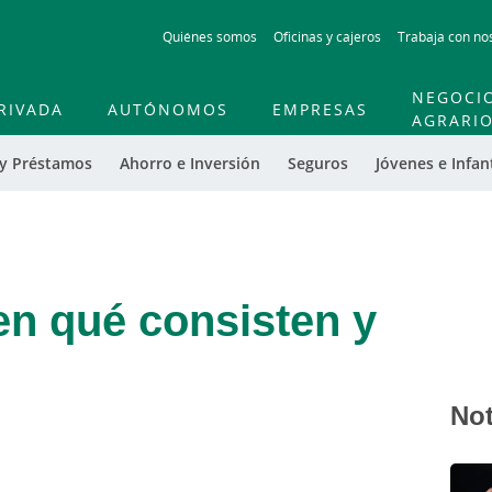
Skip
Quiénes somos
Oficinas y cajeros
Trabaja con no
to
main
contentt
NEGOCI
RIVADA
AUTÓNOMOS
EMPRESAS
AGRARI
 y Préstamos
Ahorro e Inversión
Seguros
Jóvenes e Infant
 en qué consisten y
Not