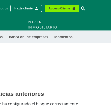
Vinculo - Buscar
sotros
Hazte cliente
Acceso Cliente
O
PORTAL
INMOBILIARIO
os
Banca online empresas
Momentos
icias anteriores
e ha configurado el bloque correctamente