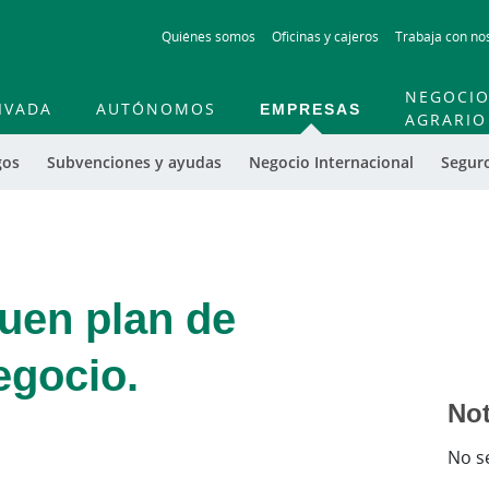
Skip
Quiénes somos
Oficinas y cajeros
Trabaja con no
to
main
contentt
NEGOCI
IVADA
AUTÓNOMOS
EMPRESAS
AGRARIO
gos
Subvenciones y ayudas
Negocio Internacional
Segur
buen plan de
egocio.
Not
No s