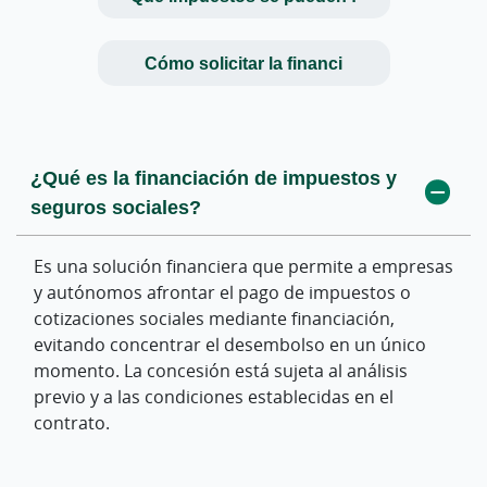
Cómo solicitar la financi
¿Qué es la financiación de impuestos y
¿Qué impuestos se pueden financiar con
¿Cómo puedo solicitar la financiación de
seguros sociales?
este servicio?
impuestos?
Es una solución financiera que permite a empresas
Dependiendo de las condiciones del producto, se
Puedes solicitar información a través de tu oficina
y autónomos afrontar el pago de impuestos o
pueden financiar obligaciones fiscales como el IVA,
o gestor especializado. La entidad estudiará tu
cotizaciones sociales mediante financiación,
el Impuesto de Sociedades o determinadas
solicitud y, si procede, te ofrecerá una propuesta
evitando concentrar el desembolso en un único
retenciones de IRPF, entre otros pagos tributarios.
de financiación adaptada a tu situación.
momento. La concesión está sujeta al análisis
previo y a las condiciones establecidas en el
¿Se pueden financiar también los seguros
¿Qué documentación se necesita para
contrato.
sociales?
solicitarla?