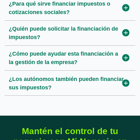
¿Para qué sirve financiar impuestos o
¿Se puede financiar el IVA trimestral?
¿Cuánto tarda la aprobación de la
cotizaciones sociales?
solicitud?
¿Se puede financiar el pago del Impuesto
¿Quién puede solicitar la financiación de
de Sociedades?
¿Es lo mismo que aplazar el pago con
impuestos?
Hacienda?
¿Se puede financiar solo una parte de los
¿Cómo puede ayudar esta financiación a
impuestos a pagar?
¿Se puede combinar esta financiación con
la gestión de la empresa?
otros productos financieros?
¿Los autónomos también pueden financiar
sus impuestos?
Mantén el control de tu