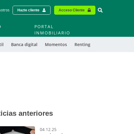
Vinculo - Buscar
sotros
Hazte cliente
Acceso Cliente
O
PORTAL
O
INMOBILIARIO
il
Banca digital
Momentos
Renting
icias anteriores
04.12.25