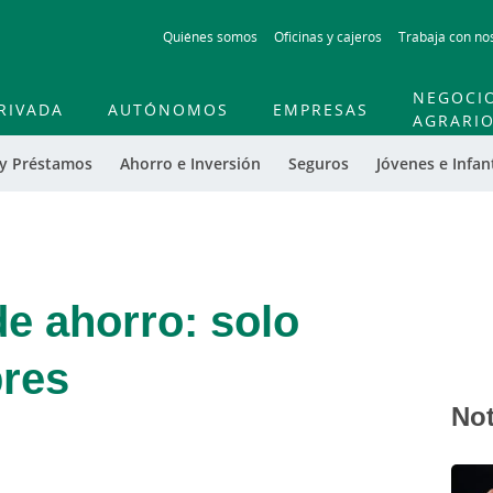
Skip
Quiénes somos
Oficinas y cajeros
Trabaja con no
to
main
contentt
NEGOCI
RIVADA
AUTÓNOMOS
EMPRESAS
AGRARI
 y Préstamos
Ahorro e Inversión
Seguros
Jóvenes e Infant
e ahorro: solo
bres
Not