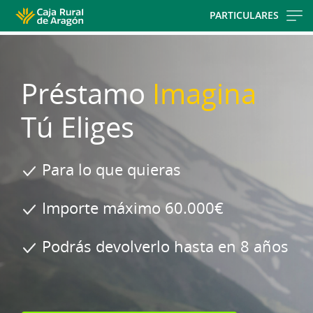
Skip
PARTICULARES
to
main
contentt
Préstamo
Imagina
Tú Eliges
Para lo que quieras
Importe máximo 60.000€
Podrás devolverlo hasta en 8 años