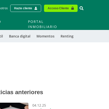
Vinculo - Buscar
sotros
Hazte cliente
Acceso Cliente
O
PORTAL
O
INMOBILIARIO
il
Banca digital
Momentos
Renting
icias anteriores
04.12.25