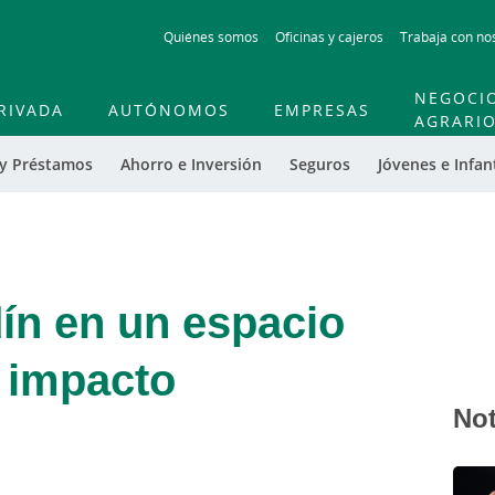
Skip
Quiénes somos
Oficinas y cajeros
Trabaja con no
to
main
contentt
NEGOCI
RIVADA
AUTÓNOMOS
EMPRESAS
AGRARI
 y Préstamos
Ahorro e Inversión
Seguros
Jóvenes e Infant
dín en un espacio
o impacto
Not