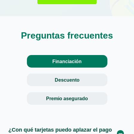
Preguntas frecuentes
Financiación
Descuento
Premio asegurado
¿Con qué tarjetas puedo aplazar el pago
¿Cuándo recibiré la devolución del 10% de
¿Quiénes pueden participar en el sorteo