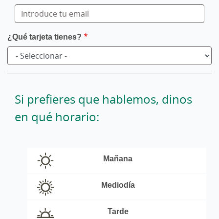
fila_cinco
¿Qué tarjeta tienes?
Si prefieres que hablemos, dinos
en qué horario:
horario
llamada
Mañana
Mediodía
Tarde