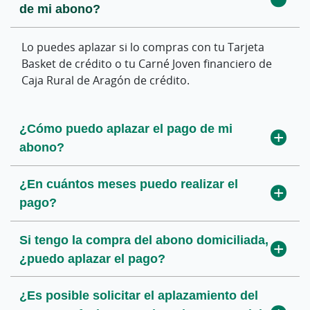
de mi abono?
descuento?
por haber comprado el abono?
Lo puedes aplazar si lo compras con tu Tarjeta
El descuento se aplicará con fecha posterior a la
Van a tener premio asegurado y participarán en
Basket de crédito o tu Carné Joven financiero de
compra del abono, pudiendo recibir la devolución
este sorteo solo las primeras 200 personas que
Caja Rural de Aragón de crédito.
en un plazo máximo de dos meses después de la
adquieran el abono CLUB con la Tarjeta Basket o
compra.
Carné Joven financiero de Caja Rural de Aragón.
¿Cómo puedo aplazar el pago de mi
Si tengo la compra del abono domiciliada,
abono?
¿puedo acceder al descuento?
¿En cuántos meses puedo realizar el
¿Puedo acceder al descuento si compro
pago?
varios abonos?
Si tengo la compra del abono domiciliada,
¿puedo aplazar el pago?
¿Es posible solicitar el aplazamiento del