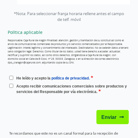
*Nota: Para seleccionar franja horaria rellene antes el campo
de telf. móvil
Política aplicable
Responsable: Caja Rural de Aragón Finalidad: atención, gestión y tramitación de
su solicitud así como el
envío de comunicaciones comerciales de productos
y/o servicios comercializados por el Responsable.
Legitimación: interés
legítimo y consentimiento del interesado. Destinatarios: No se cederán
datos a tercero
salvo obligación legal. Derechos: Como titular de los
datos, usted tiene derecho a acceder, actualizar,
rectificar y suprimir los
datos, así como otros derechos, dirigiéndose a Caja Rural de Aragón, con
domicilio
social en Calle de El Coso, nº 29, 50003, Zaragoza, o en la dirección de correo electrónico
dpo_craragon@cajarural.com, adjuntando copia de su DNI.
He leído y acepto la
política de privacidad.
Acepto recibir comunicaciones comerciales sobre productos y
servicios del Responsable por vía electrónica.
Enviar
Te recordamos que este no es un canal formal para la recepción de