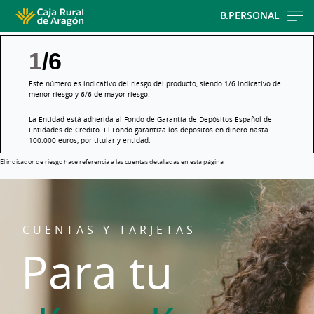
Skip
B.PERSONAL
to
main
1
/6
contentt
Este número es indicativo del riesgo del producto, siendo 1/6 indicativo de
menor riesgo y 6/6 de mayor riesgo.
La Entidad está adherida al Fondo de Garantía de Depósitos Español de
Entidades de Crédito. El Fondo garantiza los depósitos en dinero hasta
100.000 euros, por titular y entidad.
El indicador de riesgo hace referencia a las cuentas detalladas en esta página
CUENTAS Y TARJETAS
Para tu