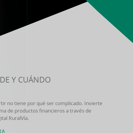
NDE Y CUÁNDO
ir no tiene por qué ser complicado. Invierte
ma de productos financieros a través de
ital RuralVía.
RA