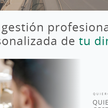
 gestión profesiona
sonalizada de
tu di
QUIER
QUI