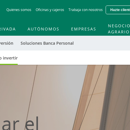
Skip
Quiénes somos
Oficinas y cajeros
Trabaja con nosotros
Hazte clien
to
main
contentt
NEGOCI
RIVADA
AUTÓNOMOS
EMPRESAS
AGRARIO
versión
Soluciones Banca Personal
 invertir
ar el