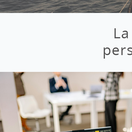
La
per