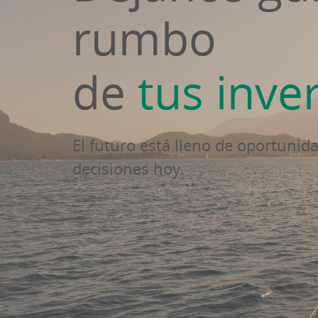
rumbo
de
tus inve
El futuro está lleno de oportuni
decisiones hoy.