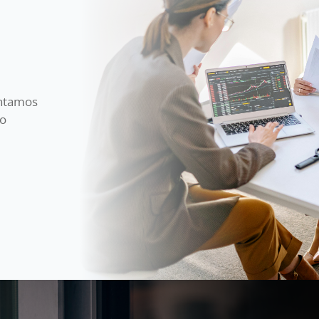
ontamos
mo