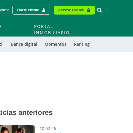
Vinculo - Buscar
sotros
Hazte cliente
Acceso Cliente
O
PORTAL
O
INMOBILIARIO
il
Banca digital
Momentos
Renting
icias anteriores
10.02.26