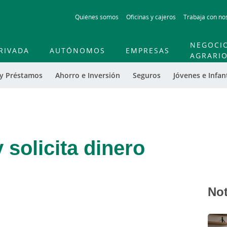
Skip
Quiénes somos
Oficinas y cajeros
Trabaja con no
to
main
contentt
NEGOCI
RIVADA
AUTÓNOMOS
EMPRESAS
AGRARI
 y Préstamos
Ahorro e Inversión
Seguros
Jóvenes e Infant
solicita dinero
Not