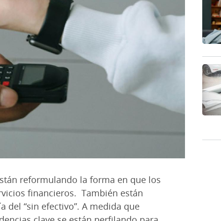
 están reformulando la forma en que los
rvicios financieros. También están
 del “sin efectivo”. A medida que
dencias clave se están perfilando para