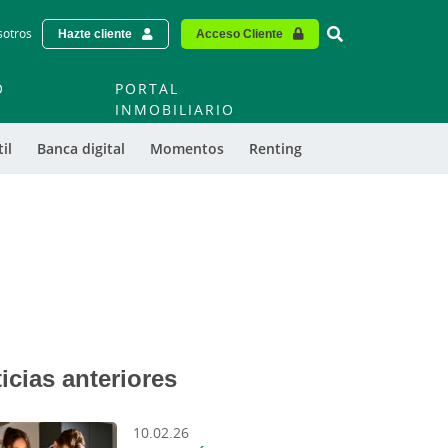
Vinculo - Buscar
sotros
Hazte cliente
Acceso Cliente
O
PORTAL
O
INMOBILIARIO
il
Banca digital
Momentos
Renting
icias anteriores
10.02.26