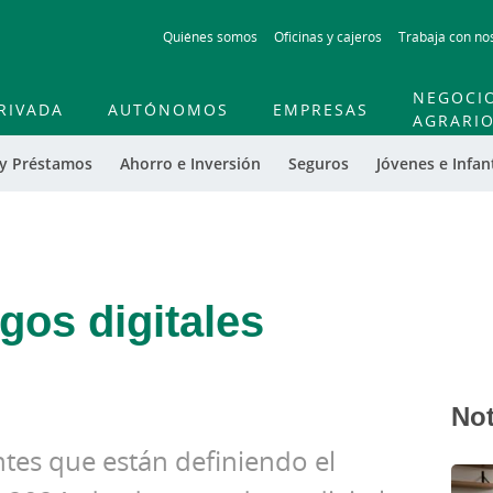
Skip
Quiénes somos
Oficinas y cajeros
Trabaja con no
to
main
contentt
NEGOCI
RIVADA
AUTÓNOMOS
EMPRESAS
AGRARI
 y Préstamos
Ahorro e Inversión
Seguros
Jóvenes e Infant
agos digitales
Not
tes que están definiendo el