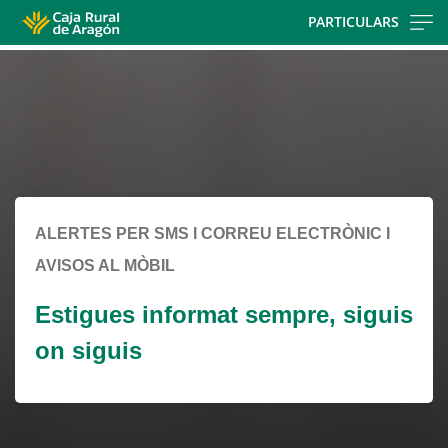
Skip
PARTICULARS
to
Cargando
main
contenido,
contentt
por
favor
espere...
ALERTES PER SMS I CORREU ELECTRÒNIC I
AVISOS AL MÒBIL
Estigues informat sempre, siguis
on siguis