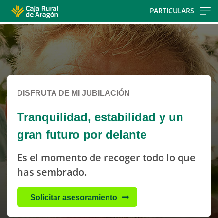
Skip
PARTICULARS
to
Cargando
main
contenido,
contentt
por
favor
espere...
DISFRUTA DE MI JUBILACIÓN
Tranquilidad, estabilidad y un
gran futuro por delante
Es el momento de recoger todo lo que
has sembrado.
Solicitar asesoramiento