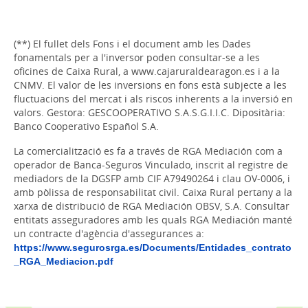
(**) El fullet dels Fons i el document amb les Dades
fonamentals per a l'inversor poden consultar-se a les
oficines de Caixa Rural, a www.cajaruraldearagon.es i a la
CNMV. El valor de les inversions en fons està subjecte a les
fluctuacions del mercat i als riscos inherents a la inversió en
valors. Gestora: GESCOOPERATIVO S.A.S.G.I.I.C. Dipositària:
Banco Cooperativo Español S.A.
La comercialització es fa a través de RGA Mediación com a
operador de Banca-Seguros Vinculado, inscrit al registre de
mediadors de la DGSFP amb CIF A79490264 i clau OV-0006, i
amb pòlissa de responsabilitat civil. Caixa Rural pertany a la
xarxa de distribució de RGA Mediación OBSV, S.A. Consultar
entitats asseguradores amb les quals RGA Mediación manté
un contracte d'agència d'assegurances a:
https://www.segurosrga.es/Documents/Entidades_contrato
_RGA_Mediacion.pdf