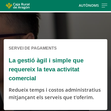
Skip
AUTÒNOMS
to
Cargando
main
contenido,
contentt
por
favor
espere...
SERVEI DE PAGAMENTS
La gestió àgil i simple que
requereix la teva activitat
comercial
Redueix temps i costos administratius
mitjançant els serveis que t'oferim.