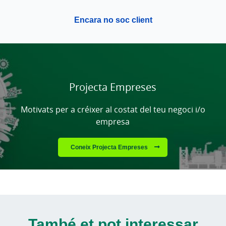
Encara no soc client
Cargando
contenido,
por
favor
Projecta Empreses
espere...
Motivats per a créixer al costat del teu negoci i/o
empresa
Coneix Projecta Empreses
També et pot interessar