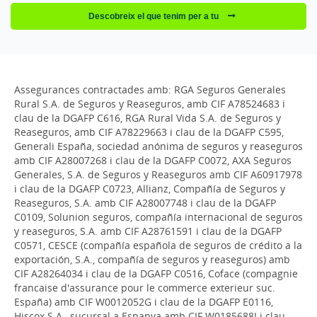
Descobreix el que tenim per a tu
Assegurances contractades amb: RGA Seguros Generales
Rural S.A. de Seguros y Reaseguros, amb CIF A78524683 i
clau de la DGAFP C616, RGA Rural Vida S.A. de Seguros y
Reaseguros, amb CIF A78229663 i clau de la DGAFP C595,
Generali España, sociedad anónima de seguros y reaseguros
amb CIF A28007268 i clau de la DGAFP C0072, AXA Seguros
Generales, S.A. de Seguros y Reaseguros amb CIF A60917978
i clau de la DGAFP C0723, Allianz, Compañía de Seguros y
Reaseguros, S.A. amb CIF A28007748 i clau de la DGAFP
C0109, Solunion seguros, compañía internacional de seguros
y reaseguros, S.A. amb CIF A28761591 i clau de la DGAFP
C0571, CESCE (compañía española de seguros de crédito a la
exportación, S.A., compañía de seguros y reaseguros) amb
CIF A28264034 i clau de la DGAFP C0516, Coface (compagnie
francaise d'assurance pour le commerce exterieur suc.
España) amb CIF W0012052G i clau de la DGAFP E0116,
Hiscox S.A., sucursal a Espanya amb CIF W0185688I i clau