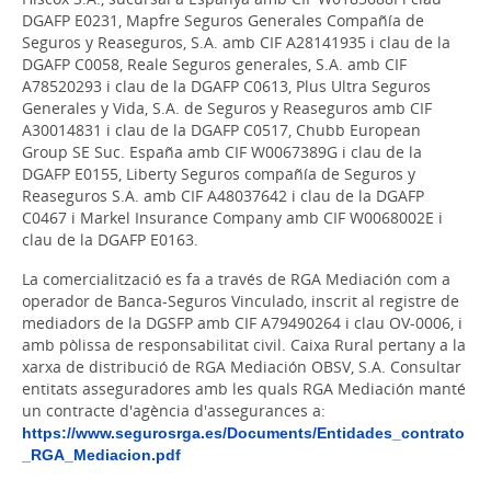
DGAFP E0231, Mapfre Seguros Generales Compañía de
Seguros y Reaseguros, S.A. amb CIF A28141935 i clau de la
DGAFP C0058, Reale Seguros generales, S.A. amb CIF
A78520293 i clau de la DGAFP C0613, Plus Ultra Seguros
Generales y Vida, S.A. de Seguros y Reaseguros amb CIF
A30014831 i clau de la DGAFP C0517, Chubb European
Group SE Suc. España amb CIF W0067389G i clau de la
DGAFP E0155, Liberty Seguros compañía de Seguros y
Reaseguros S.A. amb CIF A48037642 i clau de la DGAFP
C0467 i Markel Insurance Company amb CIF W0068002E i
clau de la DGAFP E0163.
La comercialització es fa a través de RGA Mediación com a
operador de Banca-Seguros Vinculado, inscrit al registre de
mediadors de la DGSFP amb CIF A79490264 i clau OV-0006, i
amb pòlissa de responsabilitat civil. Caixa Rural pertany a la
xarxa de distribució de RGA Mediación OBSV, S.A. Consultar
entitats asseguradores amb les quals RGA Mediación manté
un contracte d'agència d'assegurances a:
https://www.segurosrga.es/Documents/Entidades_contrato
_RGA_Mediacion.pdf