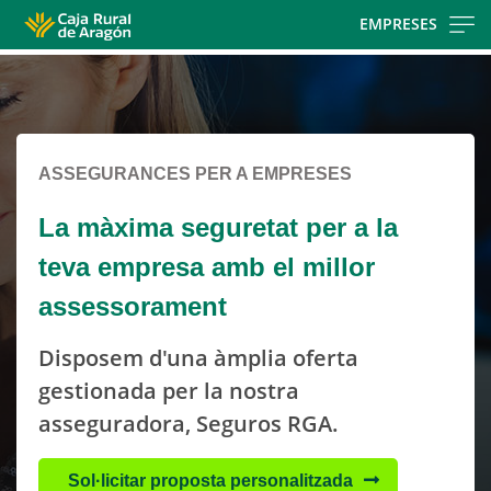
Skip
EMPRESES
to
Cargando
main
contenido,
contentt
por
favor
espere...
ASSEGURANCES PER A EMPRESES
La màxima seguretat per a la
teva empresa amb el millor
assessorament
Disposem d'una àmplia oferta
gestionada per la nostra
asseguradora, Seguros RGA.
Sol·licitar proposta personalitzada