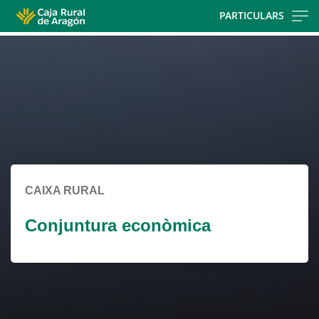
Skip
PARTICULARS
to
Cargando
main
contenido,
contentt
por
favor
espere...
CAIXA RURAL
Conjuntura econòmica