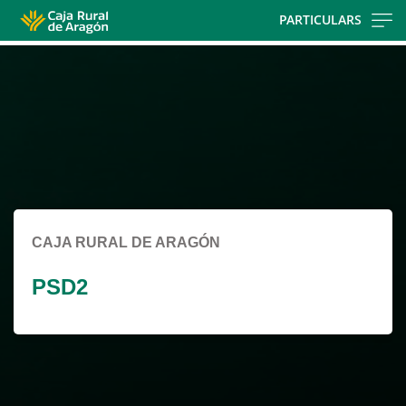
Skip
PARTICULARS
to
Cargando
main
contenido,
contentt
por
favor
espere...
CAJA RURAL DE ARAGÓN
PSD2