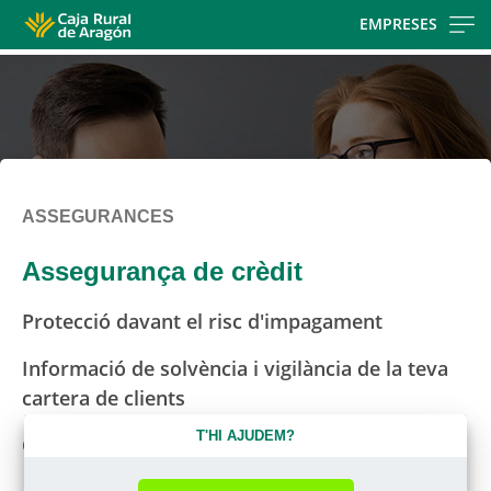
Skip
EMPRESES
to
main
contentt
ASSEGURANCES
Assegurança de crèdit
Protecció davant el risc d'impagament
Informació de solvència i vigilància de la teva
cartera de clients
T'HI AJUDEM?
Cobertura nacional o internacional