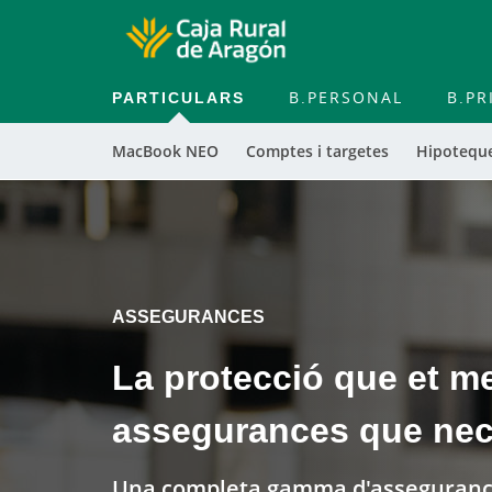
PARTICULARS
B.PERSONAL
B.PR
MacBook NEO
Comptes i targetes
Hipoteque
Cargando
contenido,
por
favor
espere...
ASSEGURANCES
La protecció que et m
assegurances que nec
Una completa gamma d'assegurance