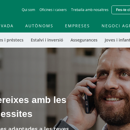
Skip
Qui som
Oficines i caixers
Treballa amb nosaltres
Fes-te c
to
main
contentt
IVADA
AUTÒNOMS
EMPRESES
NEGOCI AG
s i préstecs
Estalvi i inversió
Assegurances
Joves i infant
ereixes amb les
essites
s adaptades a les teves