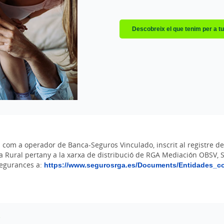
Descobreix el que tenim per a t
n com a operador de Banca-Seguros Vinculado, inscrit al registre 
ixa Rural pertany a la xarxa de distribució de RGA Mediación OBSV, 
segurances a:
https://www.segurosrga.es/Documents/Entidades_c