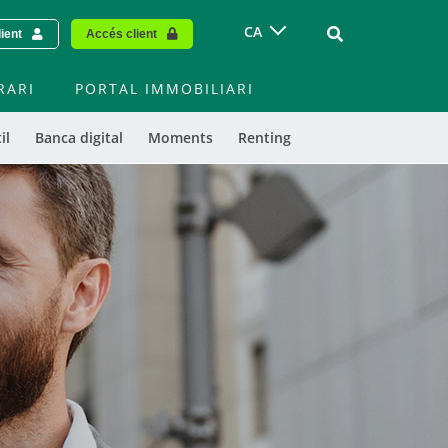
Vinculo - Buscar
CA
lient
Accés client
RARI
PORTAL IMMOBILIARI
il
Banca digital
Moments
Renting