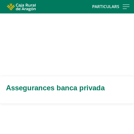
Skip
PARTICULARS
to
main
contentt
Assegurances banca privada