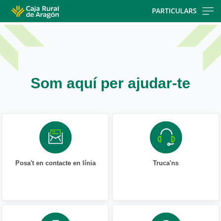
Skip
PARTICULARS
to
main
contentt
Som aquí per ajudar-te
Posa't en contacte en línia
Truca'ns