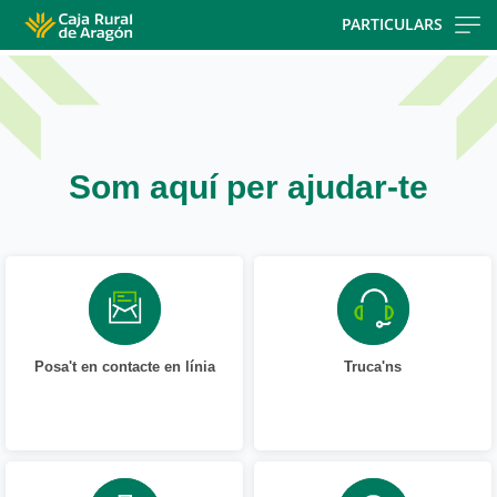
Skip
PARTICULARS
to
main
contentt
Som aquí per ajudar-te
Posa't en contacte en línia
Truca'ns