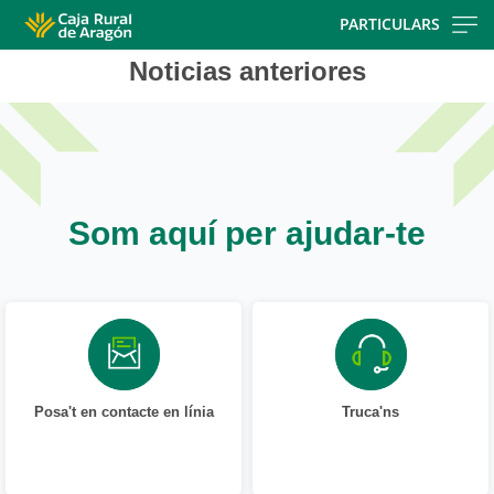
Skip
PARTICULARS
to
Noticias anteriores
main
contentt
Som aquí per ajudar-te
Posa't en contacte en línia
Truca'ns