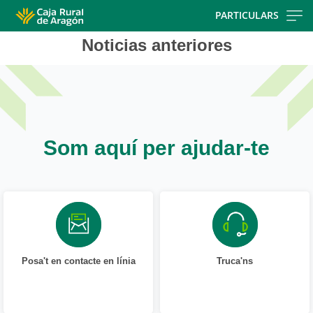
Skip
PARTICULARS
to
Noticias anteriores
main
contentt
Som aquí per ajudar-te
Posa't en contacte en línia
Truca'ns