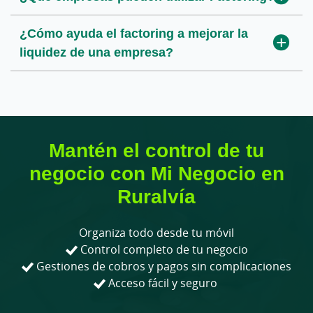
¿Se puede utilizar el factoring para
confirming?
¿Cómo ayuda el factoring a mejorar la
operaciones internacionales?
liquidez de una empresa?
¿Es compatible el factoring con otros
productos financieros?
¿Cómo puedo contratar Rural Factoring?
Mantén el control de tu
negocio con Mi Negocio en
Ruralvía
Organiza todo desde tu móvil
Control completo de tu negocio
Gestiones de cobros y pagos sin complicaciones
Acceso fácil y seguro