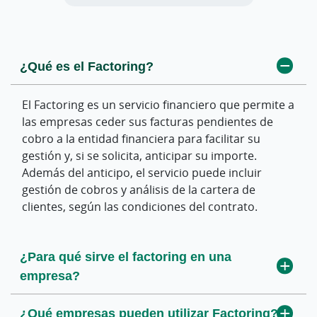
¿Qué es el Factoring?
¿Cómo funciona el Factoring paso a paso?
¿Qué diferencia hay entre factoring con
recurso y sin recurso?
El Factoring es un servicio financiero que permite a
La empresa cede sus facturas comerciales a la
las empresas ceder sus facturas pendientes de
entidad financiera. A partir de ese momento, la
En el factoring con recurso, la empresa responde
cobro a la entidad financiera para facilitar su
entidad puede encargarse de la gestión del cobro
frente a la entidad financiera en caso de impago
gestión y, si se solicita, anticipar su importe.
y, si así se acuerda, anticipar el importe de las
del deudor. En el factoring sin recurso, la entidad
Además del anticipo, el servicio puede incluir
facturas. Las condiciones de anticipo y gestión se
puede asumir el riesgo de insolvencia del deudor,
gestión de cobros y análisis de la cartera de
establecen en el contrato.
dentro de los límites y condiciones establecidos en
clientes, según las condiciones del contrato.
el contrato.
¿Cuánto tarda el anticipo de las facturas?
¿Para qué sirve el factoring en una
¿El factoring cubre siempre el riesgo de
empresa?
¿Qué documentación se necesita para
impago?
contratar factoring?
¿Qué empresas pueden utilizar Factoring?
¿En qué se diferencia el factoring del