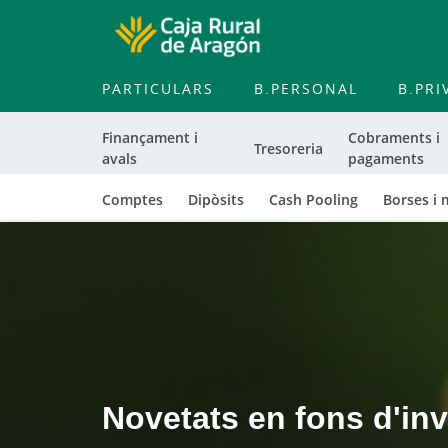
PARTICULARS
B.PERSONAL
B.PRI
Finançament i
Cobraments i
Tresoreria
avals
pagaments
Comptes
Dipòsits
Cash Pooling
Borses i 
Cargando
contenido,
por
favor
espere...
Novetats en fons d'inv