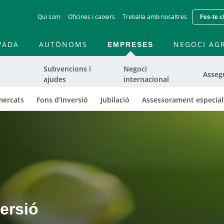
Skip
Qui som
Oficines i caixers
Treballa amb nosaltres
Fes-te c
to
main
contentt
VADA
AUTÒNOMS
EMPRESES
NEGOCI AG
Subvencions i
Negoci
Asseg
ajudes
internacional
mercats
Fons d'inversió
Jubilació
Assessorament especial
ersió