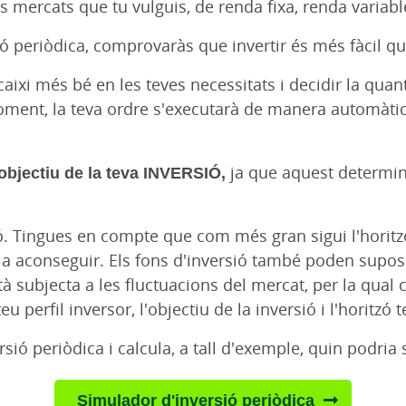
els mercats que tu vulguis, de renda fixa, renda varia
ió periòdica, comprovaràs que invertir és més fàcil q
ixi més bé en les teves necessitats i decidir la quantit
moment, la teva ordre s'executarà de manera automàtic
'objectiu de la teva INVERSIÓ,
ja que aquest determina
sió. Tingues en compte que com més gran sigui l'horit
 a aconseguir. Els fons d'inversió també poden suposar
à subjecta a les fluctuacions del mercat, per la qual c
u perfil inversor, l'objectiu de la inversió i l'horitzó 
sió periòdica i calcula, a tall d'exemple, quin podria s
Simulador d'inversió periòdica