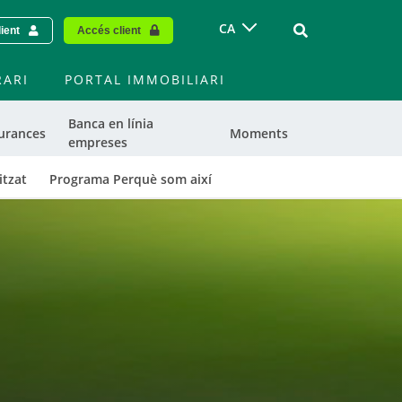
Vinculo - Buscar
CA
lient
Accés client
RARI
PORTAL IMMOBILIARI
Banca en línia
urances
Moments
empreses
itzat
Programa Perquè som així