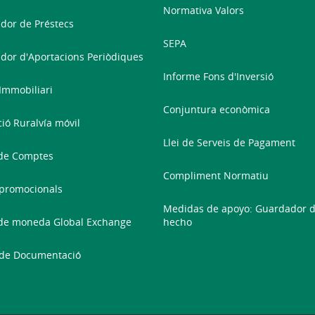
Normativa Valors
dor de Préstecs
SEPA
dor d'Aportacions Periòdiques
Informe Fons d'Inversió
 Immobiliari
Conjuntura econòmica
ció Ruralvía móvil
Llei de Serveis de Pagament
de Comptes
Compliment Normatiu
promocionals
Medidas de apoyo: Guardador 
de moneda Global Exchange
hecho
 de Documentació