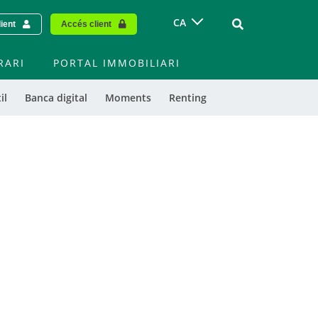
Vinculo - Buscar
CA
lient
Accés client
RARI
PORTAL IMMOBILIARI
il
Banca digital
Moments
Renting