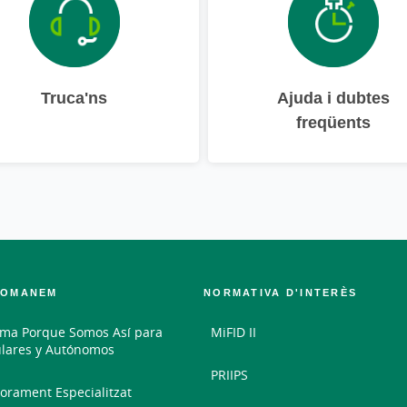
Truca'ns
Ajuda i dubtes
freqüents
COMANEM
NORMATIVA D'INTERÈS
ma Porque Somos Así para
MiFID II
ulares y Autónomos
PRIIPS
orament Especialitzat