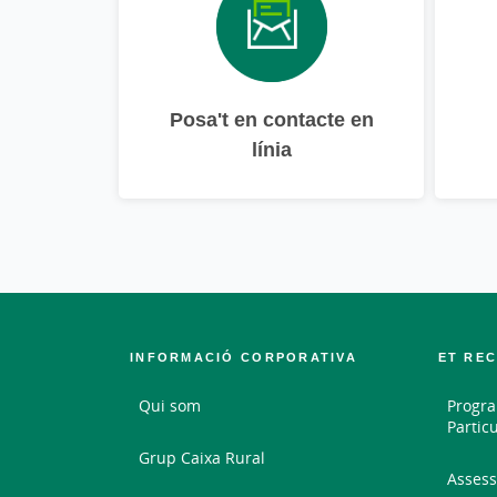
Posa't en contacte en
línia
INFORMACIÓ CORPORATIVA
ET RE
Qui som
Progra
Partic
Grup Caixa Rural
Assess