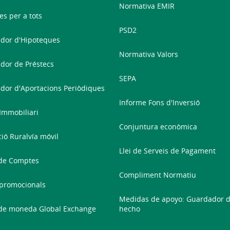
Normativa EMIR
es per a tots
PSD2
dor d'Hipoteques
Normativa Valors
dor de Préstecs
SEPA
dor d'Aportacions Periòdiques
Informe Fons d'Inversió
 Immobiliari
Conjuntura econòmica
ció Ruralvía móvil
Llei de Serveis de Pagament
de Comptes
Compliment Normatiu
promocionals
Medidas de apoyo: Guardador 
de moneda Global Exchange
hecho