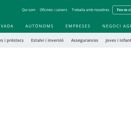
Skip
Qui som
Oficines i caixers
Treballa amb nosaltres
Fes-te c
to
main
contentt
IVADA
AUTÒNOMS
EMPRESES
NEGOCI AG
s i préstecs
Estalvi i inversió
Assegurances
Joves i infant