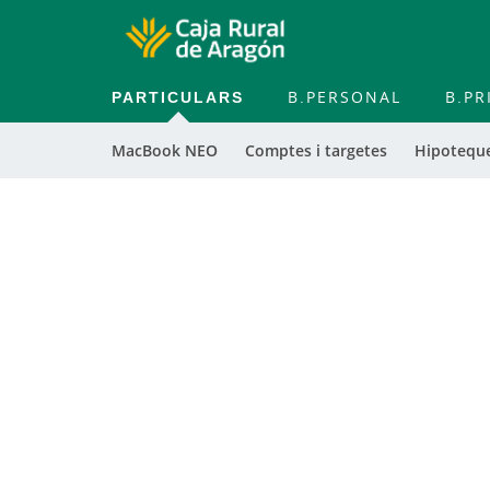
PARTICULARS
B.PERSONAL
B.PR
MacBook NEO
Comptes i targetes
Hipoteque
Samsung Pay