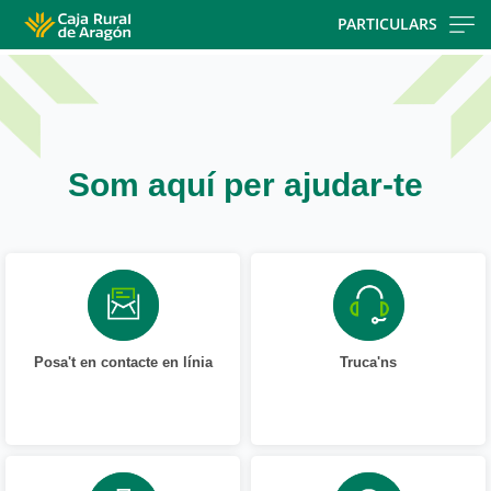
Skip
PARTICULARS
to
Cargando
main
contenido,
contentt
por
favor
espere...
Som aquí per ajudar-te
Posa't en contacte en línia
Truca'ns