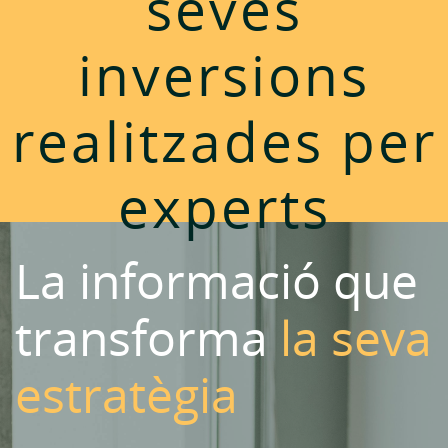
seves
inversions
realitzades per
experts
La informació que
transforma
la seva
estratègia