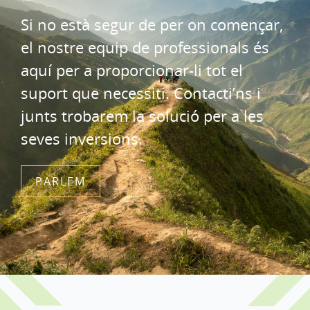
Si no està segur de per on començar,
el nostre equip de professionals és
aquí per a proporcionar-li tot el
suport que necessiti. Contacti’ns i
junts trobarem la solució per a les
seves inversions.
PARLEM