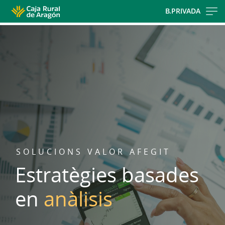
Skip
B.PRIVADA
to
main
contentt
SOLUCIONS VALOR AFEGIT
Estratègies basades
en
anàlisis