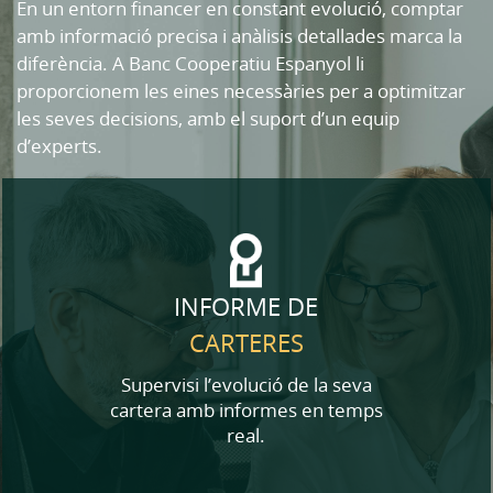
En un entorn financer en constant evolució, comptar
amb informació precisa i anàlisis detallades marca la
diferència. A Banc Cooperatiu Espanyol li
proporcionem les eines necessàries per a optimitzar
les seves decisions, amb el suport d’un equip
d’experts.
INFORME DE
CARTERES
Supervisi l’evolució de la seva
cartera amb informes en temps
real.