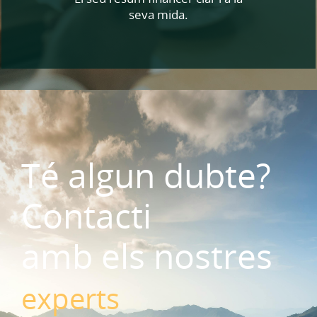
seva mida.
Té algun dubte?
Contacti
amb els nostres
experts